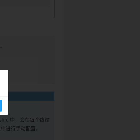
=
=
rc 中，会在每个终端
端中进行手动配置。