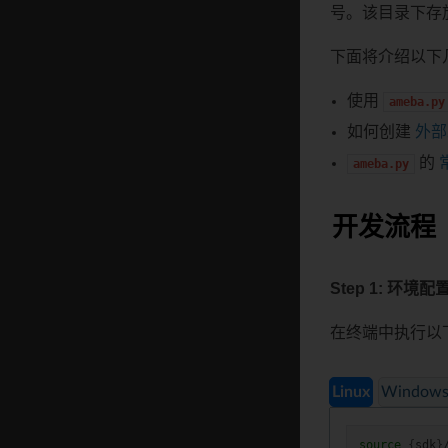
号。该目录下存
下面将介绍以下
使用
ameba.py
如何创建
外部
的
ameba.py
开发流程
Step 1: 环境配
在终端中执行以
Linux
Window
source
{
sdk
}