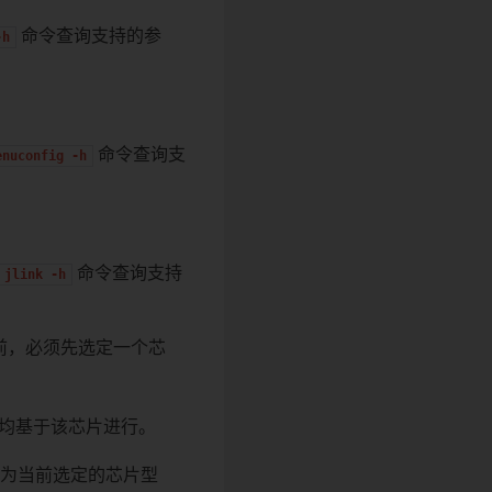
命令查询支持的参
-h
命令查询支
enuconfig
-h
命令查询支持
jlink
-h
之前，必须先选定一个芯
作均基于该芯片进行。
为当前选定的芯片型