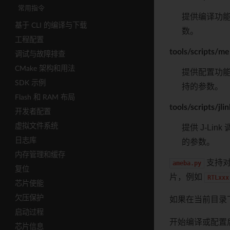
常用指令
提供编译功
基于 CLI 的编译与下载
数。
工程配置
tools/scripts/m
调试与故障排查
CMake 架构和用法
提供配置功
SDK 示例
持的参数。
Flash 和 RAM 布局
tools/scripts/jli
开发者配置
虚拟文件系统
提供 J-Lin
日志库
的参数。
内存管理和缓存
支持对
ameba.py
复位
片，例如
RTLxxx
芯片使能
欠压保护
如果在当前目录
启动过程
开始编译或配置
芯片信息