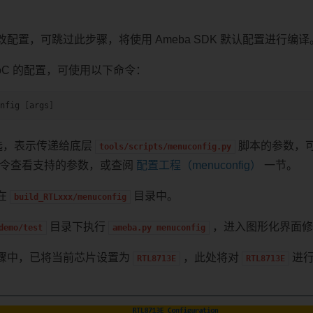
配置，可跳过此步骤，将使用 Ameba SDK 默认配置进行编译
oC 的配置，可使用以下命令：
nfig
[
args
]
选，表示传递给底层
脚本的参数，
tools/scripts/menuconfig.py
令查看支持的参数，或查阅
配置工程（menuconfig）
一节。
在
目录中。
build_RTLxxx/menuconfig
目录下执行
，进入图形化界面修
demo/test
ameba.py
menuconfig
骤中，已将当前芯片设置为
，此处将对
进行
RTL8713E
RTL8713E