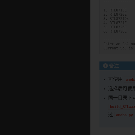
---------------
1. RTL8713E
2. RTL8720E
3. RTL8721Dx
4. RTL8721F
5. RTL8726E
6. RTL8730E
---------------
Enter an SoC nu
Current SoC is 
备注
可使用
ameb
选择后可使
同一目录下
build_RTLxx
过
ameba.py