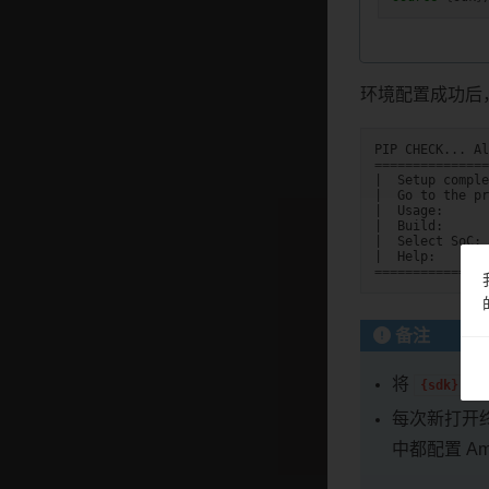
环境配置成功后
PIP
CHECK...
Al
===============
|
Setup
comple
|
Go
to
the
pr
|
Usage:
|
Build:
|
Select
SoC:
|
Help:
===============
备注
将
替
{sdk}
每次新打开终
中都配置 A