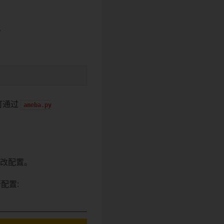
。
可通过
ameba.py
改配置。
配置: