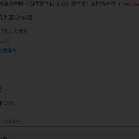
放编译产物（ 固件文件和
文件夹）和配置产物（
build
menucon
几个部分的内容：
的
开发流程
工程
常用指令
置
下命令：
s
macOS