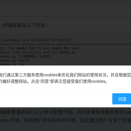
，终端将输出以下信息：
l
packages
are
installed
================================================================
te.
The
Ameba
SDK
is
now
ready
for
oject
root
directory
and
run
ameba.py
[
COMMAND
]
[
ARGS
]
ameba.py
ameba.py
ameba.py
help
================================================================
我们通过第三方服务使用cookies来优化我们网站的使用状况，并且根据您
的偏好调整网站。点击“同意”即表示您接受我们使用cookies。
同意
换为用户自己的 Ameba SDK 路径。
端都要重新执行以上命令配置环境。因为如果将该脚本放到 bash
meba 环境，影响用户原有的软件环境，因此建议用户在每个终