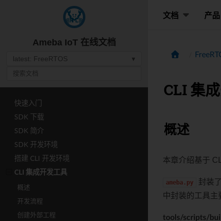
文档
产品
Ameba IoT 在线文档
FreeR
latest: FreeRTOS
▾
CLI 
快速入门
SDK 下载
概述
SDK 简介
SDK 开发环境
搭建 CLI 开发环境
本章介绍基于 C
CLI 集成开发工具
封装了
ameba.py
概述
中封装的工具主
开发流程
创建外部工程
tools/scripts/bui