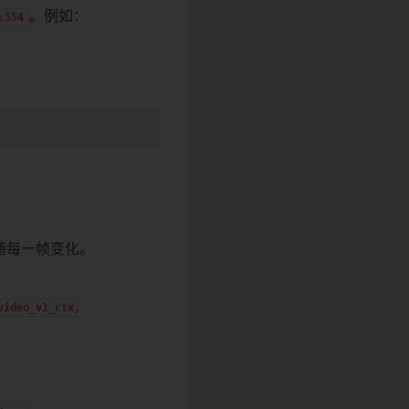
。例如：
:554
e 会随每一帧变化。
video_v1_ctx,