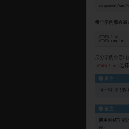
每个示例都会通
VIDEO
list
VIDEO
run
[
n
]
部分示例会导出多个
选择
VIDEO
list
备注
同一时间只能
备注
使用网络功能的示
器：