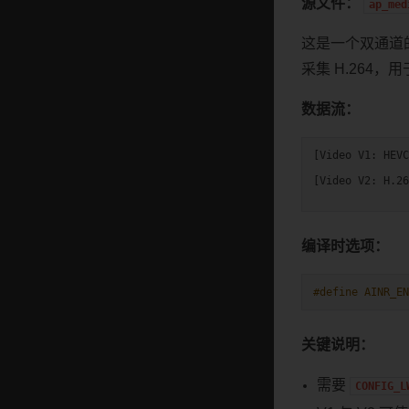
源文件：
ap_med
这是一个双通道的
采集 H.264，
数据流：
[Video V1: HEVC
               
[Video V2: H.26
编译时选项：
#define AINR_EN
关键说明：
需要
CONFIG_L