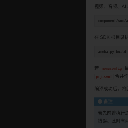
视频、音频、AI
在 SDK 根目
ameba.py
build
若
menuconfig
合并作
prj.conf
编译成功后，将
备注
若先前曾执行
错误。此时有