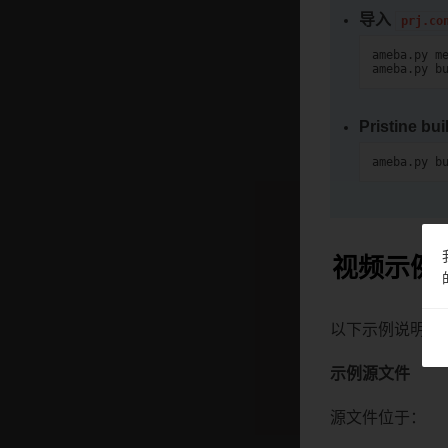
导入
prj.co
ameba.py
m
ameba.py
b
Pristine bui
ameba.py
b
视频示例
以下示例说明如何使
示例源文件
源文件位于：