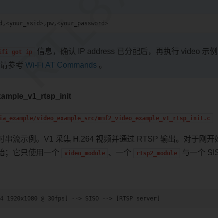
d
,
<
your_ssid
>
,
pw
,
<
your_password
>
信息，确认 IP address 已分配后，再执行 video 示例
ifi
got
ip
说明请参考
Wi-Fi AT Commands
。
ample_v1_rtsp_init
ia_example/video_example_src/mmf2_video_example_v1_rtsp_init.c
流示例。V1 采集 H.264 视频并通过 RTSP 输出。对于刚开
始；它只使用一个
、一个
与一个 SISO
video_module
rtsp2_module