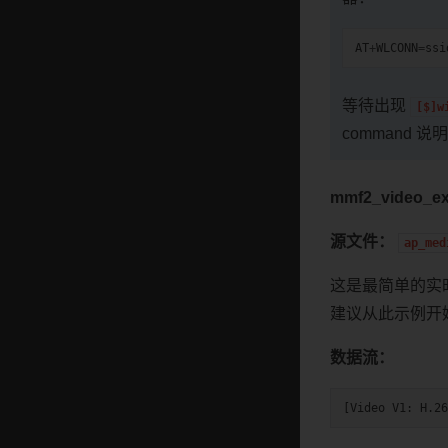
AT
+
WLCONN
=
ssi
等待出现
[$]w
command 
mmf2_video_ex
源文件：
ap_med
这是最简单的实时串
建议从此示例开
数据流：