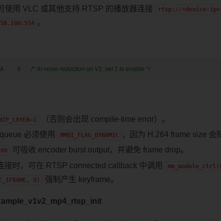
使用 VLC 或其他支持 RTSP 的播放器连接
rtsp://<device-ip>
。
50.100:554
A    0   
/* AI noise reduction on V1; set 1 to enable */
（否则会出现 compile-time error）。
WIP_LAYER=1
le queue 必须使用
，因为 H.264 frame siz
MMQI_FLAG_DYNAMIC
可吸收 encoder burst output，并避免 frame drop。
60
 连接时，可在 RTSP connected callback 中调用
mm_module_ctrl(
强制产生 keyframe。
E_IFRAME,
0)
ample_v1v2_mp4_rtsp_init