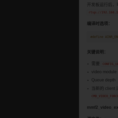
开发板运行后，可
rtsp://192.168.1
编译时选项：
#define AINR_EN
关键说明：
需要
CONFIG_L
video modu
Queue depth
当新的 client
CMD_VIDEO_FORC
mmf2_video_ex