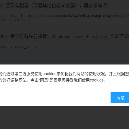
至现有配置（保留其他自定义设置），再正常编译：
nf
enuconfig
-f
component/soc/amebapro3/sw/media_example/ap_media_ex
uild
-a
ld
— 丢弃所有先前设置，从
+
全新开始
default.conf
prj.conf
uild
-a
video_ap
我们通过第三方服务使用cookies来优化我们网站的使用状况，并且根据您
的偏好调整网站。点击“同意”即表示您接受我们使用cookies。
用多媒体框架 (MMF) 建立视频 pipeline。
同意