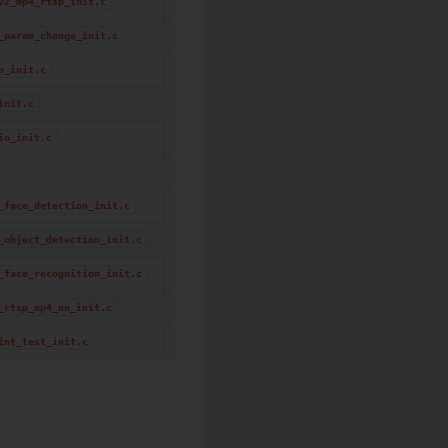
双视频通道，同时进行 MP4 录制与 RTSP 串
v2_mp4_rtsp_init.c
通过停止并重启 pipeline 的方式，循环
_param_change_init.c
麦克风采集后直接回放到扬声器。
p_init.c
AAC 编码 / 解码音频回环。
init.c
通过 RTSP/RTP 实现全双工双向音频。
io_init.c
使用 AEC、AGC 与噪声抑制的音频 VQE 测
SCRFD 人脸检测，支持 UVC 或 RTSP 输出、隐私
_face_detection_init.c
在 V5 RGB 输入上运行 YOLO/NanoDet 目
_object_detection_init.c
级联人脸检测、embedding、识别与 OSD over
_face_recognition_init.c
同时运行音频、视频录制、RTSP 串流与 NN 
_rtsp_mp4_nn_init.c
AP 侧完整多媒体联合测试，包含录制、串流、
int_test_init.c