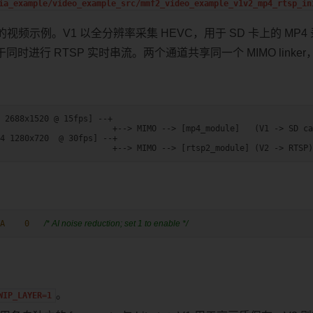
ia_example/video_example_src/mmf2_video_example_v1v2_mp4_rtsp_in
视频示例。V1 以全分辨率采集 HEVC，用于 SD 卡上的 MP4
用于同时进行 RTSP 实时串流。两个通道共享同一个 MIMO link
 2688x1520 @ 15fps] --+

                       +--> MIMO --> [mp4_module]   (V1 -> SD ca
4 1280x720  @ 30fps] --+

A    0   
/* AI noise reduction; set 1 to enable */
。
WIP_LAYER=1