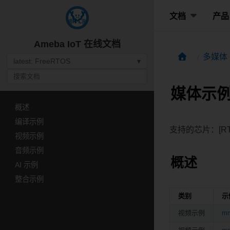
文档
产品
Ameba IoT 在线文档
多媒体 
latest: FreeRTOS
▾
媒体示
概述
编译示例
支持的芯片：[RTL
视频示例
音频示例
概述
AI 示例
整合示例
类别
示
视频示例
mm