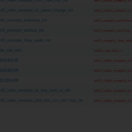
f2_video_example_v1v2_mp4_rtsp_init
mmf2_video_example_v1
f2_video_example_v1_param_change_init
mmf2_video_example_v1
f2_example_audioloop_init
mmf2_example_audioloo
f2_example_aacloop_init
mmf2_example_aacloop_
f2_example_2way_audio_init
mmf2_example_2way_aud
dio_vqe_test
audio_vqe_test.c
脸检测示例
mmf2_video_example_nn
标检测示例
mmf2_video_example_nn
脸识别示例
mmf2_video_example_nn
f2_video_example_av_rtsp_mp4_nn_init
mmf2_video_example_av
f2_video_example_joint_test_uvc_init / rtsp_init
mmf2_video_example_jo