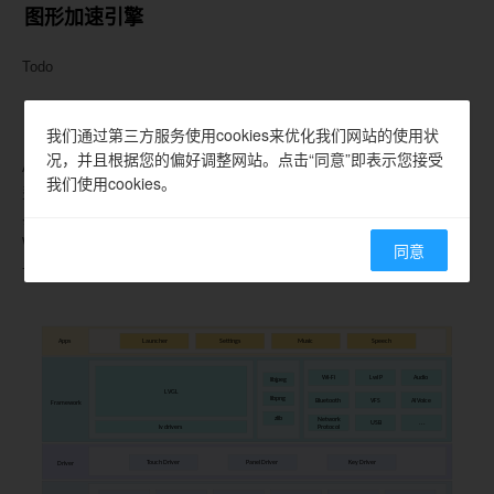
图形加速引擎
Todo
软件架构
我们通过第三方服务使用cookies来优化我们网站的使用状
况，并且根据您的偏好调整网站。点击“同意”即表示您接受
Ameba 显示架构采用 LVGL 作为 GUI 引擎。LVGL 是目前最流行的免
我们使用cookies。
费开源嵌入式图形库，可为各类 MCU、 MPU 和显示类型创建精美用户
界面。该架构不仅提供 LVGL 的参考移植实现和多种驱动方案，还集成
Wi-Fi /蓝牙功能、智能语音算法及常用网络协议栈，广泛应用于消费电
同意
子和家电领域