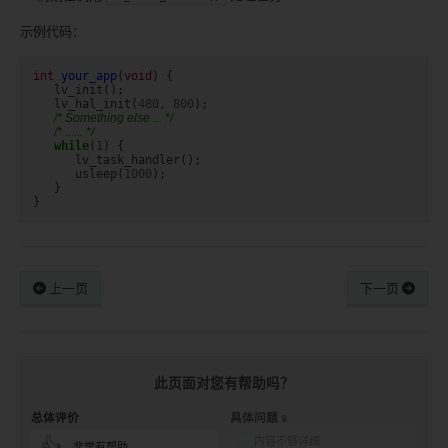
示例代码：
int
your_app
(
void
)
{
lv_init
();
lv_hal_init
(
480
,
800
);
/* Something else ... */
/* ...... */
while
(
1
)
{
lv_task_handler
();
usleep
(
1000
);
}
}
上一页
下一页
此页面对您有帮助吗？
总体评价
具体问题
内容不够详细
👍
非常有帮助