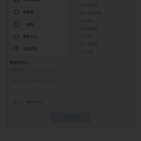
描述不准确
😊
有帮助
缺少关键步骤
结构混乱
😐
一般般
排版不美观
😕
缺少图片
帮助不大
缺少流程图
👎
没有帮助
缺少视频
详细说明
联系邮箱:
附件
(最大10MB)
提交反馈