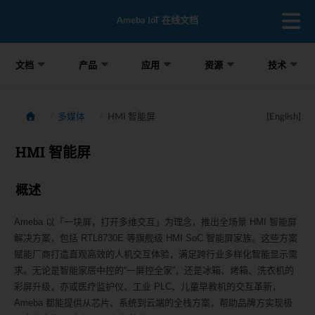
Ameba IoT 在线文档
文档
产品
应用
资源
技术
多媒体
HMI 智能屏
[English]
HMI 智能屏
概述
Ameba 以「一块屏，打开多维交互」为理念，推出全场景 HMI 智能屏
解决方案，包括 RTL8730E 等旗舰级 HMI SoC 智能屏家族。这些方案
赋能厂商打造直观高效的人机交互体验，满足跨行业多样化智能显示需
求。无论是智能家居中控的“一屏控全家”，还是冰箱、烤箱、洗衣机的
彩屏升级，亦或医疗监护仪、工业 PLC、儿童早教机的交互革新，
Ameba 都能提供从芯片、系统到云端的全栈方案，帮助品牌方实现极