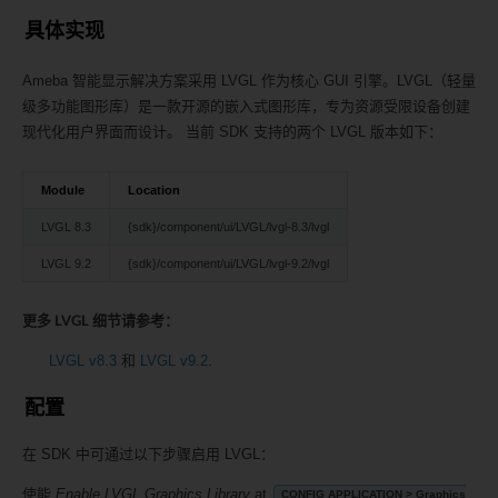
具体实现
Ameba 智能显示解决方案采用 LVGL 作为核心 GUI 引擎。LVGL（轻量
级多功能图形库）是一款开源的嵌入式图形库，专为资源受限设备创建
现代化用户界面而设计。 当前 SDK 支持的两个 LVGL 版本如下：
Module
Location
LVGL 8.3
{sdk}/component/ui/LVGL/lvgl-8.3/lvgl
LVGL 9.2
{sdk}/component/ui/LVGL/lvgl-9.2/lvgl
更多 LVGL 细节请参考：
LVGL v8.3
和
LVGL v9.2
.
配置
在 SDK 中可通过以下步骤启用 LVGL：
使能
Enable LVGL Graphics Library
at
CONFIG APPLICATION > Graphics