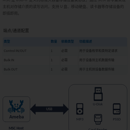
Ameba-
主机对存储介质的读写访问，支持 U 盘、移动硬盘、读卡器等存储设备的
Claw
AI
即插即用。
Agent
IC
端点/通道配置
筛
选
类型
数量
依赖类型
功能描述
工
具
Control IN/OUT
1
必需
用于设备枚举和类特定请求
订
Bulk IN
1
必需
用于设备到主机数据传输
阅
Bulk OUT
1
必需
用于主机到设备数据传输