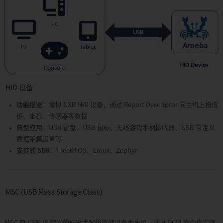
像
机
APP29:
Linux
APP30:
Matter
APP31:
Third
Party
HID 设备
APP32:
功能描述
：模拟 USB HID 设备，通过 Report Descriptor 向主机上报按
硬
键、坐标、传感器等数据
件
安
典型应用
：USB 键盘、USB 鼠标、无线游戏手柄接收器、USB 自定义
全
数据采集设备等
特
支持的 SDK
：FreeRTOS、Linux、Zephyr
性
APP33:
Wi-
Fi
MSC (USB Mass Storage Class)
R-
NAT
APP34:
MSC 是 USB-IF 定义的标准大容量存储设备类协议，通过 SCSI 命令集实现