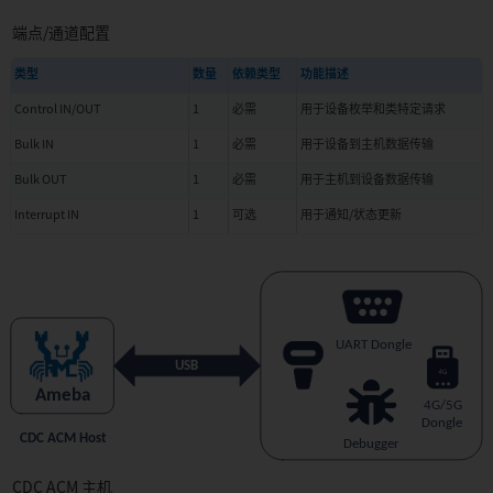
发
工
端点/通道配置
具
类型
数量
依赖类型
功能描述
Web
串
Control IN/OUT
1
必需
用于设备枚举和类特定请求
口
烧
Bulk IN
1
必需
用于设备到主机数据传输
录
工
Bulk OUT
1
必需
用于主机到设备数据传输
具
Interrupt IN
1
可选
用于通知/状态更新
AIVoice
自
定
义
命
令
方
案
APP00:
智
能
家
CDC ACM 主机