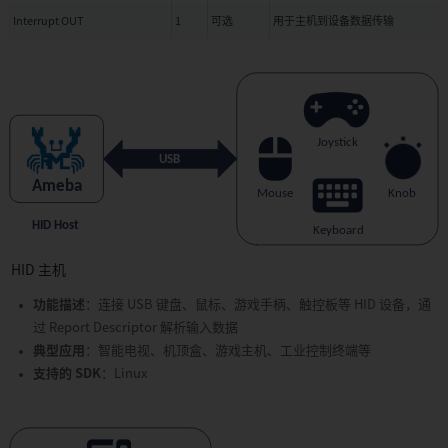
MicroPython
Interrupt OUT
1
可选
用于主机到设备数据传输
APP34:
Rust
APP35:
NuttX
APP24:
Wireless
Solution
Home
APP25:
Media
Solution
Home
HID 主机
APP26:
功能描述
：连接 USB 键盘、鼠标、游戏手柄、触控板等 HID 设备，通
ASR
过 Report Descriptor 解析输入数据
Solution
典型应用
：智能电视、机顶盒、游戏主机、工业控制终端等
Home
支持的 SDK
：Linux
APP28:
R-
MESH
摄