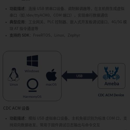
居
功能描述
：连接 USB 转串口设备、调制解调器等，在主机侧生成虚拟
APP01:
Wi-
串口（如 /dev/ttyACM0、COM 端口），实现串行数据通信
Fi
典型应用
：工业网关、PLC 控制器、嵌入式开发板调试接口、4G/5G 模
电
块 AT 指令通道等
池
支持的 SDK
：FreeRTOS、Linux、Zephyr
摄
像
机
APP02:
智
能
音
频
APP03:
HMI
智
能
屏
CDC ACM 设备
APP04:
语
功能描述
：模拟 USB 虚拟串口设备，主机免驱识别为标准 COM 口，支
音
持双向数据收发，常用于固件调试日志输出与命令交互
助