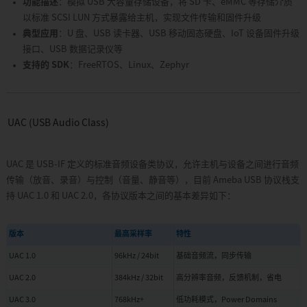
功能描述
：模拟 USB 大容量存储设备，将 SD 卡、eMMC 等存储介质
以标准 SCSI LUN 方式暴露给主机，实现文件传输和固件升级
典型应用
：U 盘、USB 读卡器、USB 移动固态硬盘、IoT 设备固件升级
接口、USB 数据记录仪等
支持的 SDK
：FreeRTOS、Linux、Zephyr
UAC (USB Audio Class)
UAC 是 USB-IF 定义的标准音频设备类协议，允许主机与设备之间进行音频
传输（放音、录音）与控制（音量、静音等），目前 Ameba USB 协议栈支
持 UAC 1.0 和 UAC 2.0，各协议版本之间的基本差异如下：
版本
最高采样率
特性
UAC 1.0
96kHz / 24bit
基础音频流，同步传输
UAC 2.0
384kHz / 32bit
高分辨率音频，反馈机制，省电
UAC 3.0
768kHz+
低功耗模式，Power Domains