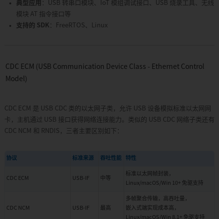
典型应用
：USB 转串口模块、IoT 模组调试接口、USB 烧录工具、无线
手
模块 AT 指令接口等
APP05:
支持的 SDK
：FreeRTOS、Linux
Wi-
Fi
R-
MESH
APP06:
CDC ECM (USB Communication Device Class - Ethernet Control
声
Model)
学
前
端
CDC ECM 是 USB CDC 类的以太网子类，允许 USB 设备模拟标准以太网网
算
法
卡，主机通过 USB 接口获得网络连接能力。类似的 USB CDC 网络子类还有
CDC NCM 和 RNDIS，三者主要区别如下：
APP07:
无
线
协议
标准来源
吞吐性能
特性
网
卡
标准以太网帧封装，
方
CDC ECM
USB-IF
中等
Linux/macOS/Win 10+ 免驱支持
案
APP08:
多帧聚合传输，高吞吐量，
智
CDC NCM
USB-IF
最高
嵌入式端实现成本高，
能
Linux/macOS/Win 8.1+ 免驱支持