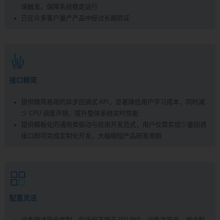
误触发，保障系统稳定运行
已在众多客户量产产品中经过长期验证
接口精简
提供精简易用的异步回调式 API，显著降低用户学习成本，同时减
少 CPU 调度开销，提升整体系统实时性能
提供模板化的通用类驱动与应用开发范式，用户仅需实现少量回调
接口即可完成定制化开发，大幅缩短产品研发周期
配置灵活
设备描述符全定制，包括但不限于 VID/PID、设备字符串、端点配