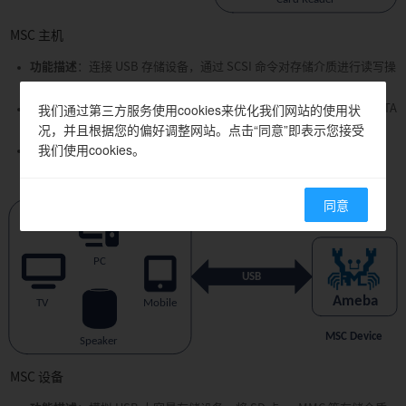
MSC 主机
功能描述
：连接 USB 存储设备，通过 SCSI 命令对存储介质进行读写操
作，支持 FAT32、exFAT 等文件系统的挂载与访问
我们通过第三方服务使用cookies来优化我们网站的使用状
典型应用
：智能电视、车载娱乐系统、工业数据采集终端、嵌入式 OTA
况，并且根据您的偏好调整网站。点击“同意”即表示您接受
升级系统、NAS 存储设备等
我们使用cookies。
支持的 SDK
：FreeRTOS（仅支持 FAT32 设备）、Linux
同意
MSC 设备