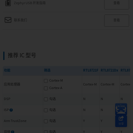
联系我们
查看
推荐 IC 型号
功能
筛选
RTL8721F
RTL8721Dx
RTL873
Cortex-M
应用处理器
Cortex-M
Cortex-M
Cortex-
Cortex-A
DSP
勾选
N
N
N
ISP
勾选
N
N
N
?
Arm TrustZone
勾选
Y
Y
Y
分享
双频
勾选
Y
Y
Y
?