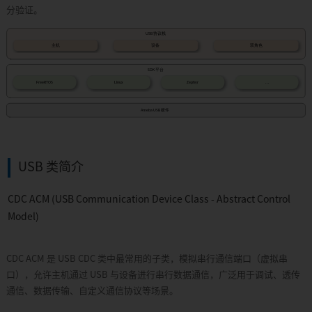
分验证。
RTL8720F
RTL8720E
RTL8710E
RTL8730E
RTL8735B
RTL8721F
设
计
资
USB 类简介
源
软
CDC ACM (USB Communication Device Class - Abstract Control
件
资
Model)
源
硬
CDC ACM 是 USB CDC 类中最常用的子类，模拟串行通信端口（虚拟串
件
资
口），允许主机通过 USB 与设备进行串行数据通信，广泛用于调试、透传
源
通信、数据传输、自定义通信协议等场景。
开