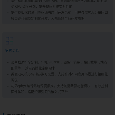
提供精简易用的异步回调式 API，显著降低用户学习成本，同时减
少 CPU 调度开销，提升整体系统实时性能
提供模板化的通用类驱动与应用开发范式，用户仅需实现少量回调
接口即可完成定制化开发，大幅缩短产品研发周期
配置灵活
设备描述符全定制，包括 VID/PID、设备字符串、接口数量与端点
配置等， 满足品牌化定制需求
类驱动与核心驱动参数可配置，支持针对不同应用场景进行精细化
调优
与 Zephyr 编译系统深度集成，支持按需裁剪功能模块， 有效控制
固件体积，适配资源受限的嵌入式平台