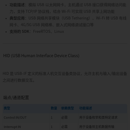
CarPlay
功能描述
：模拟 USB 以太网网卡，主机通过 USB 接口获得网络访问能
转
力，支持 TCP/IP 协议栈，结合 Wi-Fi 可实现 USB 共享上网功能
接
典型应用
：USB 网络共享模块（USB Tethering）、Wi-Fi 转 USB 有线
APP19:
网卡、4G/5G USB 网络棒、嵌入式网络调试接口等
USB
支持的 SDK
：FreeRTOS、Linux
APP20:
边
缘
人
工
HID (USB Human Interface Device Class)
智
能
HID 是 USB-IF 定义的标准人机交互设备类协议，允许主机与输入/输出设备
APP21:
信
之间进行数据交互。
息
安
全
端点/通道配置
APP22:
Arduino
类型
数量
依赖类型
功能描述
APP23:
Control IN/OUT
1
必需
用于设备枚举和类特定请求
zephyr
Interrupt IN
1
必需
用于设备到主机数据传输
APP35: