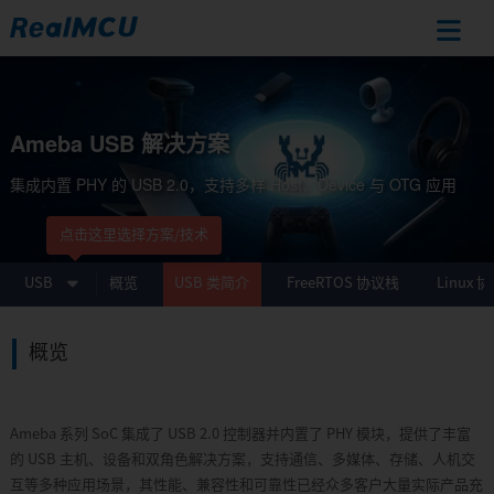
Ameba
IoT
Ameba USB 解决方案
在
线
集成内置 PHY 的 USB 2.0，支持多样 Host、Device 与 OTG 应用
文
档
点击这里选择方案/技术
首
USB
概览
USB 类简介
FreeRTOS 协议栈
Linux 
页
芯
片
概览
概
览
RTL8721Dx
Ameba 系列 SoC 集成了 USB 2.0 控制器并内置了 PHY 模块，提供了丰富
RTL872xD
的 USB 主机、设备和双角色解决方案，支持通信、多媒体、存储、人机交
RTL8726E
互等多种应用场景，其性能、兼容性和可靠性已经众多客户大量实际产品充
RTL8713E