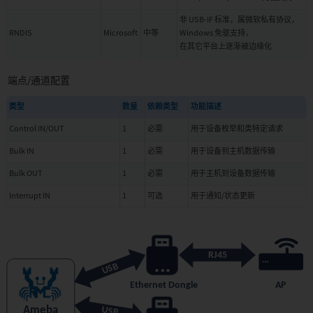
音
非 USB-IF 标准，属微软私有协议，
箱
RNDIS
Microsoft
中等
Windows 免驱支持，
APP09:
在其它平台上逐渐被边缘化
Wi-
Fi
杜
端点/通道配置
比
全
类型
数量
依赖类型
功能描述
景
声
Control IN/OUT
1
必需
用于设备枚举和类特定请求
音
Bulk IN
1
必需
用于设备到主机数据传输
箱
APP10:
Bulk OUT
1
必需
用于主机到设备数据传输
Wi-
Interrupt IN
1
可选
用于通知/状态更新
Fi
会
议
系
统
APP12:
Wi-
Fi
CAST