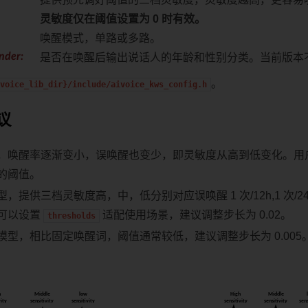
灵敏度仅在阈值设置为 0 时有效。
唤醒模式，单路或多路。
nder
:
是否在唤醒后输出说话人的年龄和性别分类。当前版本
。
voice_lib_dir}/include/aivoice_kws_config.h
议
，唤醒率逐渐变小，误唤醒也变少，即灵敏度从高到低变化。用
的阈值。
，提供三档灵敏度高，中，低分别对应误唤醒 1 次/12h,1 次/24h
可以设置
适配使用场景，建议调整步长为 0.02。
thresholds
模型，相比固定唤醒词，阈值通常较低，建议调整步长为 0.005