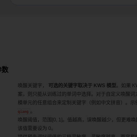
参数
唤醒关键字，
可选的关键字取决于 KWS 模型
。如果 
案，则只能从训练过的单词中选择。对于自定义唤醒词
模单元的任意组合来定制关键字（例如中文拼音）。示
。
qiang
唤醒阈值，范围[0, 1]。值越高，误唤醒越少，但更难
该值需要设为 0。
提供预先调好阈值的三档灵敏度，灵敏度越高，更容易