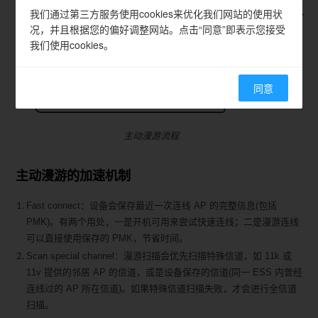
我们通过第三方服务使用cookies来优化我们网站的使用状
况，并且根据您的偏好调整网站。点击“同意”即表示您接受
我们使用cookies。
同意
主动漫游流程
主动漫游的加速机制
Fast connect：设备会保存最近一次连线 AP 的完整信息(包括
PMK)。有两个用处，一是开机可用来尝试快速连线；二是漫游连线
可以直接使用保存的 PMK，节省时间。
Scan special channel：漫游扫描会优先扫描特殊信道，如 11k 或
11v 提供的邻居 AP 的信道，或是设备保存的信道(同一 ESS 内曾经
连线过的 AP 所在信道)。如果特殊信道扫描失败，才会进行全信道
扫描。