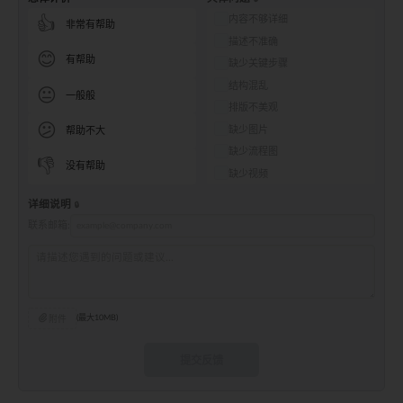
内容不够详细
👍
非常有帮助
描述不准确
😊
有帮助
缺少关键步骤
结构混乱
😐
一般般
排版不美观
😕
缺少图片
帮助不大
缺少流程图
👎
没有帮助
缺少视频
详细说明
联系邮箱:
附件
(最大10MB)
提交反馈