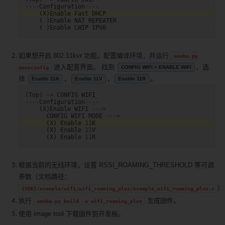
----
Configuration
----
(
X
)
Enable
Fast
DHCP
(
)
Enable
NAT
REPEATER
(
)
Enable
LWIP
IPV6
如果想开启 802.11kvr 功能，配置编译环境，并运行
ameba.py
进入配置界面。 找到
，选
menuconfig
CONFIG WIFI > ENABLE WIFI
择
，
，
。
Enable 11K
Enable 11V
Enable 11R
(
Top
)
->
CONFIG
WIFI
----
Configuration
----
(
X
)
Enable
WIFI
--->
CONFIG
WIFI
MODE
--->
(
X
)
Enable
11
K
(
X
)
Enable
11
V
(
X
)
Enable
11
R
根据当前的无线环境，设置 RSSI_ROAMING_THRESHOLD 等可调
参数（文档路径：
）
{SDK}/example/wifi/wifi_roaming_plus/example_wifi_roaming_plus.c
执行
生成固件。
ameba.py
build
-a
wifi_roaming_plus
使用 image tool 下载固件到开发板。