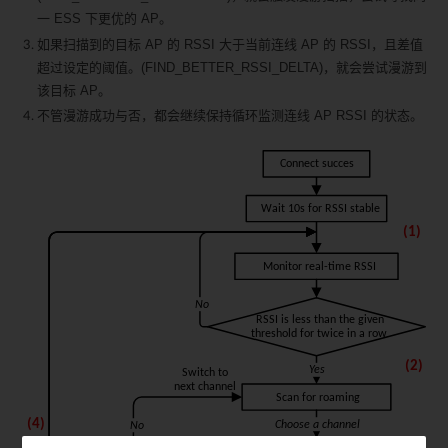
一 ESS 下更优的 AP。
如果扫描到的目标 AP 的 RSSI 大于当前连线 AP 的 RSSI，且差值
超过设定的阈值。(FIND_BETTER_RSSI_DELTA)，就会尝试漫游到
该目标 AP。
不管漫游成功与否，都会继续保持循环监测连线 AP RSSI 的状态。