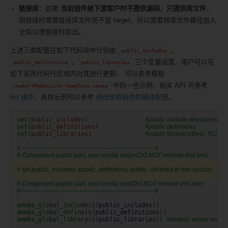
链接库
：如果
当前组件给下游客户时不提供源码，只提供库文件
，
则链接时需要链接库文件而不是 target，所以需要将库文件路径加入
全局以便链接时取出。
上述三类配置在如下代码块中分别由
，
public_includes
，
三个变量设置，用户可以在
public_definitions
public_libraries
如下高亮代码行区域内对其进行更新。 可以参考模板
中的一些示例，相关 API 可参考
cmake/CMakeLists-template.cmake
list 操作
，具体示例可以参考
修改现有组件的编译配置
。
set
(
public_includes
)
#public include directories, N
set
(
public_definitions
)
#public definitions
set
(
public_libraries
)
#public libraries(files), NOTE
#------------------------------------------------------------------#
# Component public part, user config begin(DO NOT remove this line)
# set public_includes, public_definitions, public_libraries in this section
# Component public part, user config end(DO NOT remove this line)
#------------------------------------------------------------------#
ameba_global_include
(
${
public_includes
}
)
ameba_global_define
(
${
public_definitions
}
)
ameba_global_library
(
${
public_libraries
}
)
#default: whole-archi