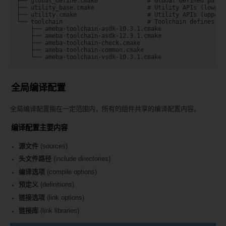
├── global_define.cmake              # Global defined parame
├── utility_base.cmake               # Utility APIs (lower l
├── utility.cmake                    # Utility APIs (upper l
└── toolchain                        # Toolchain defines

    ├── ameba-toolchain-asdk-10.3.1.cmake

    ├── ameba-toolchain-asdk-12.3.1.cmake

    ├── ameba-toolchain-check.cmake

    ├── ameba-toolchain-common.cmake

全局编译配置
全局编译配置指在一定范围内，所有的组件共享的编译配置内容。
编译配置主要内容
源文件
(sources)
头文件路径
(include directories)
编译选项
(compile options)
预定义
(definitions)
链接选项
(link options)
链接库
(link libraries)