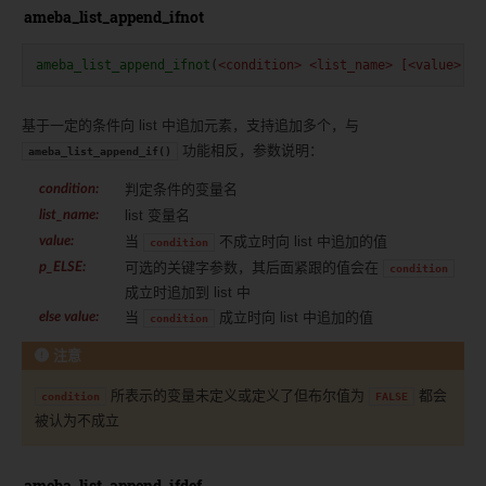
ameba_list_append_ifnot
ameba_list_append_ifnot
(
<condition>
<list_name>
[<value>
..
基于一定的条件向 list 中追加元素，支持追加多个，与
功能相反，参数说明：
ameba_list_append_if()
判定条件的变量名
condition
:
list 变量名
list_name
:
当
不成立时向 list 中追加的值
value
:
condition
可选的关键字参数，其后面紧跟的值会在
p_ELSE
:
condition
成立时追加到 list 中
当
成立时向 list 中追加的值
else value
:
condition
注意
所表示的变量未定义或定义了但布尔值为
都会
condition
FALSE
被认为不成立
ameba_list_append_ifdef