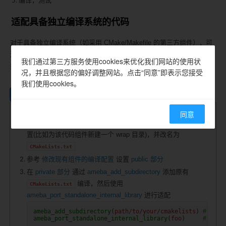
编译，测试
适配具备独立编译系统的代码
对于具备独立编译系统（如采用 CMake/Makefile 的第三方组件），可
通过非侵入式集成方案实现链接进入固件，具体实施可依据其编译系统
我们通过第三方服务使用cookies来优化我们网站的使用状
类型选择适配策略。
况，并且根据您的偏好调整网站。点击“同意”即表示您接受
我们使用cookies。
CMake
makefile
同意
拷贝模板
到一个合适的位
cmake/CMakeLists-template.cmake
置(比如为该代码组件新建一个 wrap 目录)，并改名为
CMakeLists.txt
参考
修改现有组件的编译配置
设置
public 部分
在
private 部分
通过
ameba_add_subdirectory
添加原有
编译，然后使用
CMakeLists.txt
ameba_port_standalone_internal_library
进行适配
ameba_add_subdirectory
(
path/to/your/cmakelists
)
# Add th
ameba_port_standalone_internal_library
(
foo
)
# Add th