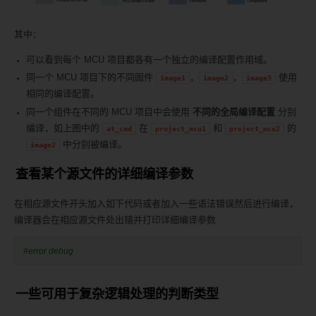
其中：
可以看到每个 MCU 项目都各有一个独立的编译配置作用域。
同一个 MCU 项目下的不同固件
，
，
使用
image1
image2
image3
相同的编译配置。
同一个组件在不同的 MCU 项目中会使用
不同的全局编译配置
分别
编译，如上图中的
在
和
的
at_cmd
project_mcu1
project_mcu2
中分别被编译。
image2
查看某个源文件的详细编译参数
在相应源文件开头加入如下代码或者加入一些语法错误然后进行编译，
编译器会在相应源文件处出错并打印详细编译参数
#error debug
一些可用于复杂逻辑处理的判断类型