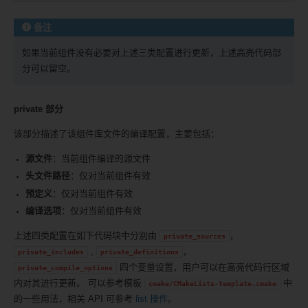
备注
如果当前组件没有必要对上述三类配置进行更新，上述高亮代码部
分可以留空。
private 部分
该部分描述了该组件库文件的编译配置，主要包括：
源文件
：当前组件编译的源文件
头文件路径
：仅对当前组件有效
预定义
：仅对当前组件有效
编译选项
：仅对当前组件有效
上述四类配置在如下代码块中分别由
，
private_sources
,
，
private_includes
private_definitions
四个变量设置，用户可以在高亮代码行区域
private_compile_options
内对其进行更新。 可以参考模板
中
cmake/CMakeLists-template.cmake
的一些用法，相关 API 可参考
list 操作
。