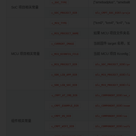
["amebadplus", "amebalite"
c_SOC_TYPE
SoC 项目相关常量
c_SOC_PROJECT_DIR
${c_CMPT_SOC_DIR}/project
["km0", "km4", "kr4", "ca32",
c_MCU_TYPE
如果 MCU 项目文件夹名称
c_MCU_PROJECT_NAME
当前固件 target 名称，如
c_CURRENT_IMAGE
t
MCU 项目相关常量
当前 MCU 项目 Kconfig 文
c_MCU_KCONFIG_FILE
c_MCU_PROJECT_DIR
${c_SOC_PROJECT_DIR}/proje
c_SDK_LIB_APP_DIR
${c_MCU_PROJECT_DIR}/lib/a
c_SDK_LIB_SOC_DIR
${c_MCU_PROJECT_DIR}/lib/s
c_CMPT_AT_CMD_DIR
${c_COMPONENT_DIR}/at_cmd
c_CMPT_EXAMPLE_DIR
${c_COMPONENT_DIR}/example
c_CMPT_OS_DIR
${c_COMPONENT_DIR}/os
组件相关常量
c_CMPT_WIFI_DIR
${c_COMPONENT_DIR}/wifi