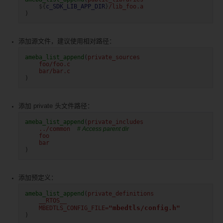
${
c_SDK_LIB_APP_DIR
}
/lib_foo.a
)
添加源文件，建议使用相对路径：
ameba_list_append
(
private_sources
foo/foo.c
bar/bar.c
)
添加 private 头文件路径：
ameba_list_append
(
private_includes
../common
# Access parent dir
foo
bar
)
添加预定义：
ameba_list_append
(
private_definitions
__RTOS__
"mbedtls/config.h"
MBEDTLS_CONFIG_FILE=
)