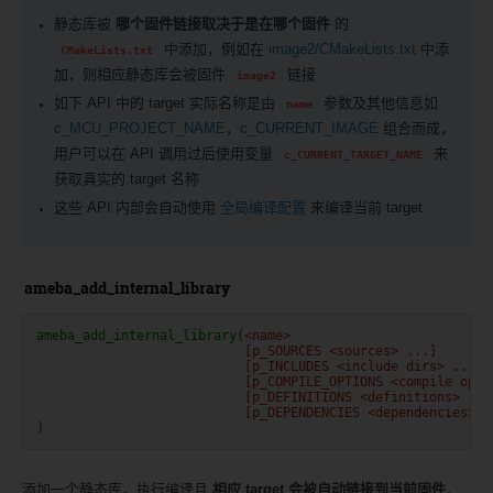
静态库被
哪个固件链接取决于是在哪个固件
的
中添加，例如在
image2/CMakeLists.txt
中添
CMakeLists.txt
加，则相应静态库会被固件
链接
image2
如下 API 中的 target 实际名称是由
参数及其他信息如
name
c_MCU_PROJECT_NAME
，
c_CURRENT_IMAGE
组合而成，
用户可以在 API 调用过后使用变量
来
c_CURRENT_TARGET_NAME
获取真实的 target 名称
这些 API 内部会自动使用
全局编译配置
来编译当前 target
ameba_add_internal_library
ameba_add_internal_library
(
<name>
[p_SOURCES
<sources>
...]
[p_INCLUDES
<include
dirs>
...]
[p_COMPILE_OPTIONS
<compile
opti
[p_DEFINITIONS
<definitions>
...
[p_DEPENDENCIES
<dependencies>
.
)
添加一个静态库，执行编译且
相应 target 会被自动链接到当前固件
，