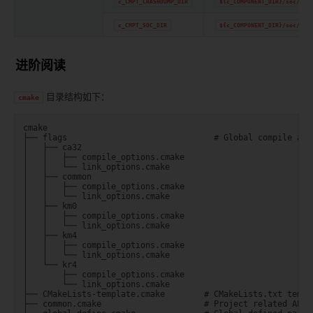
c_CMPT_CRASHDUMP_DIR
${c_COMPONENT_DIR}/soc/com
c_CMPT_SOC_DIR
${c_COMPONENT_DIR}/soc/${c
进阶阅读
目录结构如下：
cmake
cmake

├── flags                              # Global compile and 
│   ├── ca32

│   │   ├── compile_options.cmake

│   │   └── link_options.cmake

│   ├── common

│   │   ├── compile_options.cmake

│   │   └── link_options.cmake

│   ├── km0

│   │   ├── compile_options.cmake

│   │   └── link_options.cmake

│   ├── km4

│   │   ├── compile_options.cmake

│   │   └── link_options.cmake

│   └── kr4

│       ├── compile_options.cmake

│       └── link_options.cmake

├── CMakeLists-template.cmake        # CMakeLists.txt templa
├── common.cmake                     # Project related APIs
