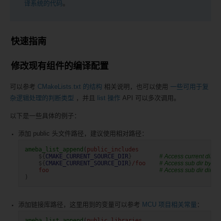
译系统的代码
。
快速指南
修改现有组件的编译配置
可以参考
CMakeLists.txt 的结构
相关说明，也可以使用
一些可用于复
杂逻辑处理的判断类型
，并且
list 操作
API 可以多次调用。
以下是一些具体的例子：
添加 public 头文件路径，建议使用相对路径：
ameba_list_append
(
public_includes
${
CMAKE_CURRENT_SOURCE_DIR
}
# Access current di
${
CMAKE_CURRENT_SOURCE_DIR
}
/foo
# Access sub dir by
foo
# Access sub dir direct
)
添加链接库路径，这里用到的变量可以参考
MCU 项目相关常量
：
ameba_list_append
(
public_libraries