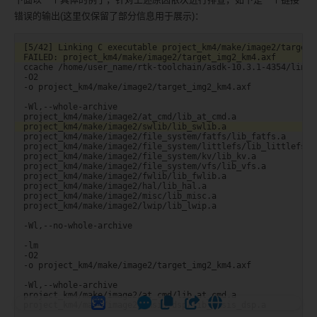
错误的输出(这里仅保留了部分信息用于展示)：
ccache /home/user_name/rtk-toolchain/asdk-10.3.1-4354/linux
-O2

-o project_km4/make/image2/target_img2_km4.axf

-Wl,--whole-archive

project_km4/make/image2/file_system/fatfs/lib_fatfs.a

project_km4/make/image2/file_system/littlefs/lib_littlefs.a

project_km4/make/image2/file_system/kv/lib_kv.a

project_km4/make/image2/file_system/vfs/lib_vfs.a

project_km4/make/image2/fwlib/lib_fwlib.a

project_km4/make/image2/hal/lib_hal.a

project_km4/make/image2/misc/lib_misc.a

project_km4/make/image2/lwip/lib_lwip.a

-Wl,--no-whole-archive

-lm

-O2

-o project_km4/make/image2/target_img2_km4.axf

-Wl,--whole-archive

project_km4/make/image2/at_cmd/lib_at_cmd.a

project_km4/make/image2/cmsis-dsp/lib_cmsis_dsp.a
