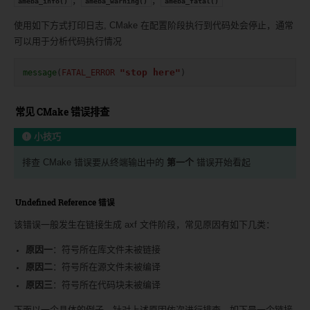
，
，
ameba_info()
ameba_warning()
ameba_fatal()
使用如下方式打印日志, CMake 在配置阶段执行到代码处会停止，通常
可以用于分析代码执行情况
"stop here"
message
(
FATAL_ERROR
)
常见 CMake 错误排查
小技巧
排查 CMake 错误要从终端输出中的
第一个
错误开始看起
Undefined Reference 错误
该错误一般发生在链接生成 axf 文件阶段，常见原因有如下几类：
原因一
：符号所在库文件未被链接
原因二
：符号所在源文件未被编译
原因三
：符号所在代码块未被编译
下面以一个具体的例子，针对上述原因依次进行排查，如下是一个链接