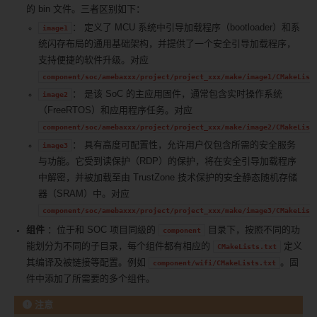
的 bin 文件。三者区别如下：
： 定义了 MCU 系统中引导加载程序（bootloader）和系
image1
统闪存布局的通用基础架构，并提供了一个安全引导加载程序，
支持便捷的软件升级。对应
component/soc/amebaxxx/project/project_xxx/make/image1/CMakeList
： 是该 SoC 的主应用固件，通常包含实时操作系统
image2
（FreeRTOS）和应用程序任务。对应
component/soc/amebaxxx/project/project_xxx/make/image2/CMakeList
： 具有高度可配置性，允许用户仅包含所需的安全服务
image3
与功能。它受到读保护（RDP）的保护，将在安全引导加载程序
中解密，并被加载至由 TrustZone 技术保护的安全静态随机存储
器（SRAM）中。对应
component/soc/amebaxxx/project/project_xxx/make/image3/CMakeList
组件
：位于和 SOC 项目同级的
目录下，按照不同的功
component
能划分为不同的子目录，每个组件都有相应的
定义
CMakeLists.txt
其编译及被链接等配置。例如
。固
component/wifi/CMakeLists.txt
件中添加了所需要的多个组件。
注意