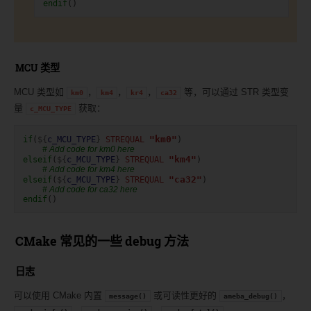
endif
()
MCU 类型
MCU 类型如
，
，
，
等，可以通过 STR 类型变
km0
km4
kr4
ca32
量
获取：
c_MCU_TYPE
"km0"
if
(
${
c_MCU_TYPE
}
STREQUAL
)
# Add code for km0 here
"km4"
elseif
(
${
c_MCU_TYPE
}
STREQUAL
)
# Add code for km4 here
"ca32"
elseif
(
${
c_MCU_TYPE
}
STREQUAL
)
# Add code for ca32 here
endif
()
CMake 常见的一些 debug 方法
日志
可以使用 CMake 内置
或可读性更好的
，
message()
ameba_debug()