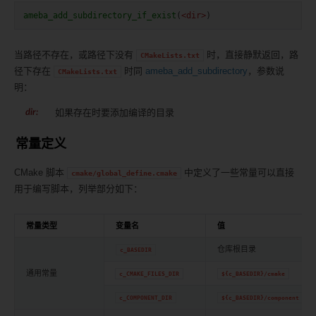
ameba_add_subdirectory_if_exist
(
<dir>
)
当路径不存在，或路径下没有
时，直接静默返回，路
CMakeLists.txt
径下存在
时同
ameba_add_subdirectory
，参数说
CMakeLists.txt
明：
如果存在时要添加编译的目录
dir
:
常量定义
CMake 脚本
中定义了一些常量可以直接
cmake/global_define.cmake
用于编写脚本，列举部分如下：
常量类型
变量名
值
仓库根目录
c_BASEDIR
通用常量
c_CMAKE_FILES_DIR
${c_BASEDIR}/cmake
c_COMPONENT_DIR
${c_BASEDIR}/component