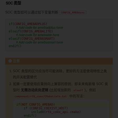
SOC 类型
SOC 类型如可以通过如下变量判断
:
CONFIG_AMEBAxxx
if
(
CONFIG_AMEBADPLUS
)
# Add code for amebadplus here
elseif
(
CONFIG_AMEBALITE
)
# Add code for amebalite here
elseif
(
CONFIG_AMEBASMART
)
# Add code for amebasmart here
endif
()
注意
SOC 类型的区分应当尽可能消除，更好的方法是使用特性之类
的开关配置替代
如果一定要使用应秉持向上兼容的原则，即未来有新增 SOC 类
型时
无需改动此处逻辑
(比如增加新的
)，例如
elseif
中的写法：
component/rtk_coex/CMakeLists.txt
if
(
NOT
CONFIG_AMEBAD
)
if
(
CONFIG_COEXIST_HOST
)
include
(
rtk_coex_api.cmake
)
endif
()