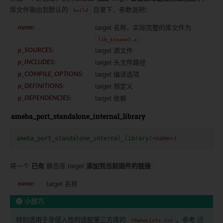
库文件输出到默认的
目录下，参数说明：
build
target 名称，实际完整的库文件为
name
:
lib_${name}.a
target 源文件
p_SOURCES
:
target 头文件路径
p_INCLUDES
:
target 编译选项
p_COMPILE_OPTIONS
:
target 预定义
p_DEFINITIONS
:
target 依赖
p_DEPENDENCIES
:
ameba_port_standalone_internal_library
ameba_port_standalone_internal_library
(
<name>
)
将一个
已有
静态库 target
添加到当前固件的链接
:
target 名称
name
:
小技巧
特别适用于非侵入性的适配第三方库的
，参考
适
CMakeLists.txt