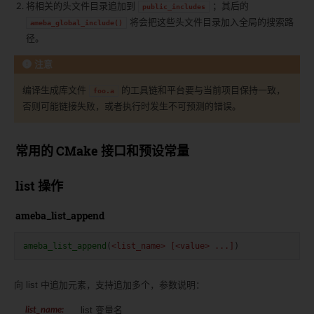
将相关的头文件目录追加到
；其后的
public_includes
将会把这些头文件目录加入全局的搜索路
ameba_global_include()
径。
注意
编译生成库文件
的工具链和平台要与当前项目保持一致，
foo.a
否则可能链接失败，或者执行时发生不可预测的错误。
常用的 CMake 接口和预设常量
list 操作
ameba_list_append
ameba_list_append
(
<list_name>
[<value>
...]
)
向 list 中追加元素，支持追加多个，参数说明：
list 变量名
list_name
: