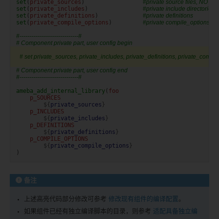
set
(
private_sources
)
#private source files, NOTE: 
set
(
private_includes
)
#private include directories,
set
(
private_definitions
)
#private definitions
set
(
private_compile_options
)
#private compile_options
#------------------------------#
# Component private part, user config begin
# set private_sources, private_includes, private_definitions, private_compile
# Component private part, user config end
#------------------------------#
ameba_add_internal_library
(
foo
p_SOURCES
${
private_sources
}
p_INCLUDES
${
private_includes
}
p_DEFINITIONS
${
private_definitions
}
p_COMPILE_OPTIONS
${
private_compile_options
}
)
备注
上述高亮代码部分修改可参考
修改现有组件的编译配置
。
如果组件已经有独立编译脚本的目录，则参考
适配具备独立编