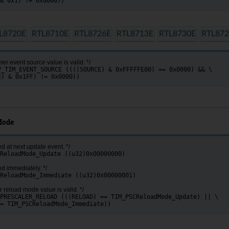
& 0x1) != 0x0000))
L8720E
RTL8710E
RTL8726E
RTL8713E
RTL8730E
RTL872
mer event source value is valid. */
P_TIM_EVENT_SOURCE ((((SOURCE) & 0xFFFFFE00) == 0x0000) && \
E) & 0x1FF) != 0x0000))
Mode
ed at next update event. */
ReloadMode_Update ((u32)0x00000000)
ed immediately. */
ReloadMode_Immediate ((u32)0x00000001)
r reload mode value is valid. */
PRESCALER_RELOAD (((RELOAD) == TIM_PSCReloadMode_Update) || \
= TIM_PSCReloadMode_Immediate))