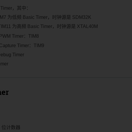
ic Timer，其中：
TIM7 为低频 Basic Timer，时钟源是 SDM32K
TIM11 为高频 Basic Timer，时钟源是 XTAL40M
PWM Timer：TIM8
Capture Timer：TIM9
ebug Timer
imer
mer
2 位计数器