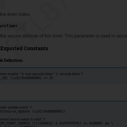
the timer index.
ureTimer
the secure attribute of this timer. This parameter is used in secu
Exported Constants
e Definition
mer enable * 0: non-security timer * 1: security timer */
_SEC ((u32)0x00000001 << 0)
unter update event. */
ntSource_Update ((u32)0x00000001)
 event source value is valid. */
IM_EVENT_SOURCE ((((SOURCE) & 0xFFFFFFFE) == 0x0000) && \