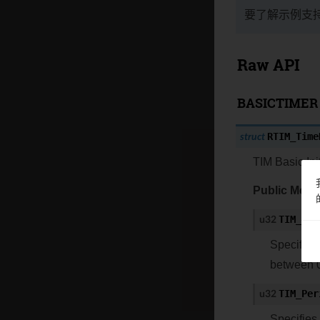
要了解示例支
Raw API
BASICTIMER 
RTIM_Time
struct
TIM Basic Init
Public Mem
TIM_Pre
u32
Specifies
between 0
TIM_Per
u32
Specifies 