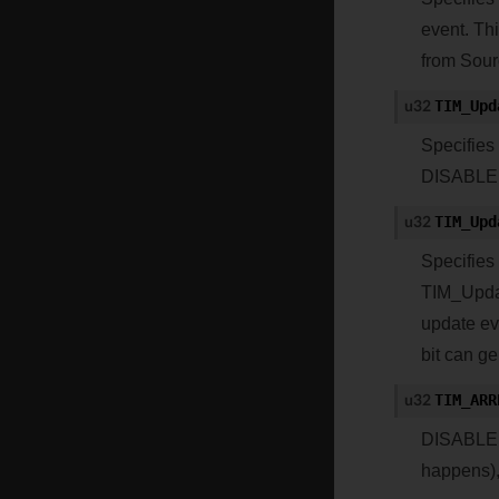
event. Thi
from Sour
TIM_Upd
u32
Specifies
DISABLE.
TIM_Upd
u32
Specifies
TIM_Upda
update ev
bit can g
TIM_ARR
u32
DISABLE 
happens),