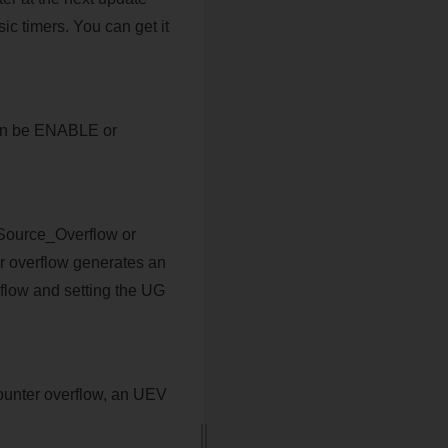
ic timers. You can get it
can be ENABLE or
eSource_Overflow or
overflow generates an
low and setting the UG
unter overflow, an UEV