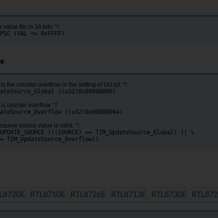
 value fits in 16 bits. */
PSC (VAL <= 0xFFFF)
ce
is the counter overflow or the setting of UG bit. */
ateSource_Global ((u32)0x00000000)
is counter overflow. */
ateSource_Overflow ((u32)0x00000004)
equest source value is valid. */
UPDATE_SOURCE (((SOURCE) == TIM_UpdateSource_Global) || \
== TIM_UpdateSource_Overflow))
L8720E
RTL8710E
RTL8726E
RTL8713E
RTL8730E
RTL872