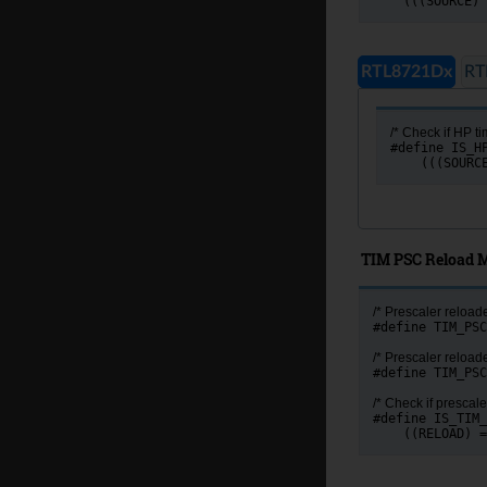
    (((SOURCE) 
RTL8721Dx
RT
/* Check if HP ti
#define IS_H
    (((SOURC
TIM PSC Reload 
/* Prescaler reload
#define TIM_PSC
/* Prescaler reload
#define TIM_PSC
/* Check if prescale
#define IS_TIM_
    ((RELOAD) =