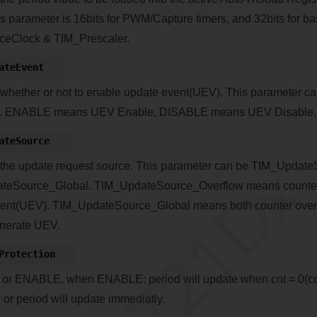
s parameter is 16bits for PWM/Capture timers, and 32bits for bas
ceClock & TIM_Prescaler.
ateEvent
 whether or not to enable update event(UEV). This parameter 
 ENABLE means UEV Enable, DISABLE means UEV Disable.
ateSource
RTL8721Dx
 the update request source. This parameter can be TIM_Updat
teSource_Global. TIM_UpdateSource_Overflow means counter 
ent(UEV). TIM_UpdateSource_Global means both counter overf
enerate UEV.
Protection
or ENABLE, when ENABLE: period will update when cnt = 0(co
 or period will update immediatly.