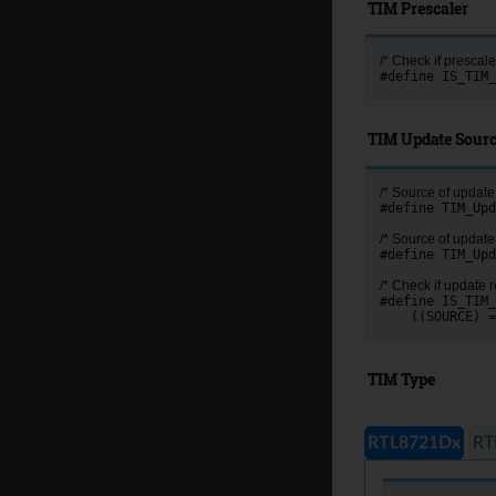
TIM Prescaler
/* Check if prescaler
#define IS_TIM_
TIM Update Sour
/* Source of update 
#define TIM_Upd
/* Source of update 
#define TIM_Upd
/* Check if update r
#define IS_TIM_
    ((SOURCE) 
TIM Type
RTL8721Dx
RT