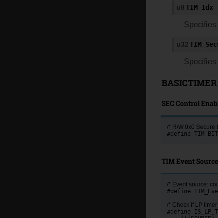
TIM_Idx
u8
Specifies 
TIM_Sec
u32
Specifies 
BASICTIMER 
SEC Control Enabl
/* R/W 0x0 Secure ti
#define TIM_BIT
TIM Event Source
/* Event source: co
#define TIM_Eve
/* Check if LP timer
#define IS_LP_T