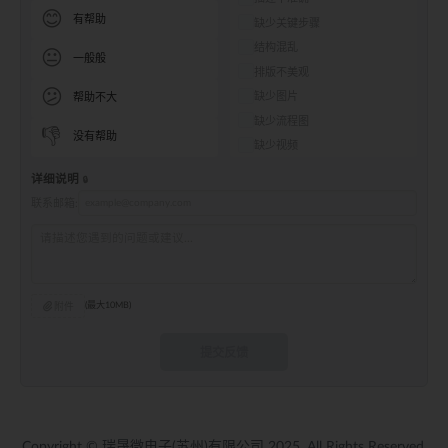
😊
有帮助
缺少关键步骤
结构混乱
😐
一般般
排版不美观
😕
缺少图片
帮助不大
缺少流程图
👎
没有帮助
缺少视频
详细说明
联系邮箱:
附件
(最大10MB)
提交反馈
Copyright © 瑞晟微电子(苏州)有限公司 2025. All Rights Reserved.