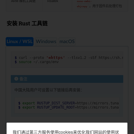
ARM 裸机工具链
Realtek
none-eabi-
，用于固件后处理打包
objcopy
安装 Rust 工具链
Linux / WSL
Windows
macOS
'=https'
$ 
curl
--proto
--tlsv1.2
-sSf
https://sh.rustu
$ 
source
备注
中国大陆用户可设置以下链接后再安装：
$ 
export
RUSTUP_DIST_SERVER
=
$ 
export
RUSTUP_UPDATE_ROOT
=
我们通过第三方服务使用cookies来优化我们网站的使用状