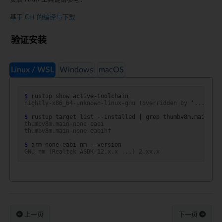
基于 CLI 的编译与下载
验证安装
Linux / WSL
Windows
macOS
$ 
rustup
show
nightly-x86_64-unknown-linux-gnu (overridden by '.../rust
$ 
rustup
target
list
--installed
|
grep
thumbv8m.main-none-eabi
thumbv8m.main-none-eabihf
$ 
arm-none-eabi-nm
GNU nm (Realtek ASDK-12.x.x ...) 2.xx.x
上一页
下一页