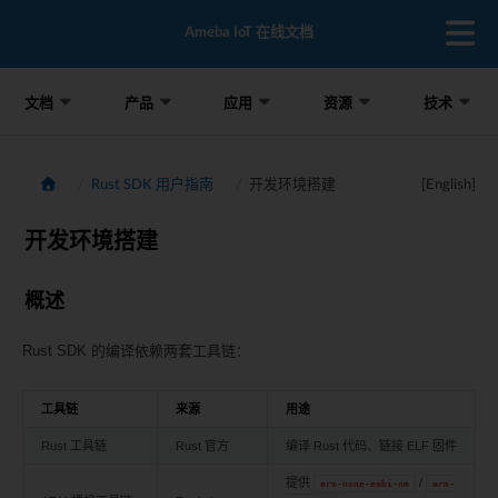
Ameba IoT 在线文档
文档
产品
应用
资源
技术
Rust SDK 用户指南
开发环境搭建
[English]
开发环境搭建
概述
Rust SDK 的编译依赖两套工具链：
工具链
来源
用途
Rust 工具链
Rust 官方
编译 Rust 代码、链接 ELF 固件
提供
/
arm-none-eabi-nm
arm-