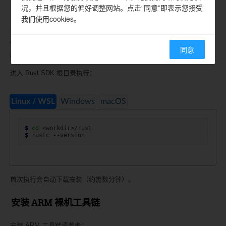
况，并且根据您的偏好调整网站。点击“同意”即表示您接受
安装 nightly 工具链
我们使用cookies。
在仓库根目录中定义了所需的 nightly 版本、组
rust-toolchain.toml
件及交叉编译 target，进入仓库目录后首次运行
时 rustup 会自
rustc
同意
动完成安装。
进入 Rust SDK 根目录执行：
Linux / WSL
Windows
macOS
$ 
cd
$ 
rustc
首次执行会自动下载安装（约需数分钟）。
安装 ARM 裸机工具链
安装 ARM 工具链请参考：