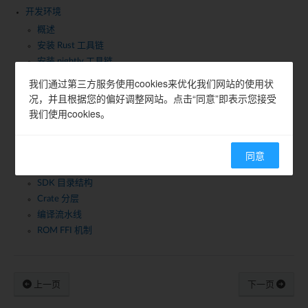
开发环境
概述
安装 Rust 工具链
安装 nightly 工具链
安装 ARM 裸机工具链
我们通过第三方服务使用cookies来优化我们网站的使用状
验证安装
况，并且根据您的偏好调整网站。点击“同意”即表示您接受
我们使用cookies。
快速入门
编译 ameba-rtos
编译 Rust SDK
同意
SDK 架构
SDK 目录结构
Crate 分层
编译流水线
ROM FFI 机制
上一页
下一页