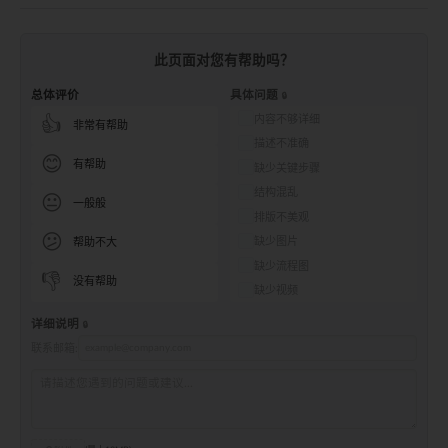
此页面对您有帮助吗？
总体评价
具体问题
内容不够详细
👍
非常有帮助
描述不准确
😊
有帮助
缺少关键步骤
结构混乱
😐
一般般
排版不美观
😕
缺少图片
帮助不大
缺少流程图
👎
没有帮助
缺少视频
详细说明
联系邮箱: