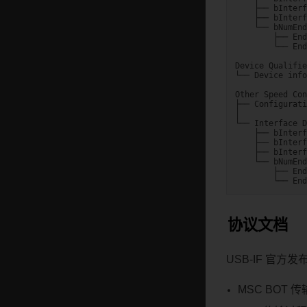
    ├── bInterf
    ├── bInterf
    └── bNumEnd
        ├── End
        └── End
Device Qualifie
└── Device info
Other Speed Con
├── Configurati
│

└── Interface D
    ├── bInterf
    ├── bInterf
    ├── bInterf
    └── bNumEnd
        ├── End
协议文档
USB-IF 官
MSC BOT 