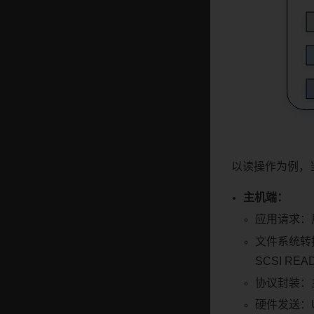
以读操作为例，
主机端：
应用请求：
文件系统转
SCSI RE
协议封装：主
硬件发送：