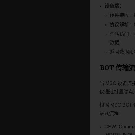
设备端：
硬件接收：
协议解析：
介质访问：
数据。
返回数据和
BOT 传输
当 MSC 设备
仅通过批量端点
根据 MSC BOT 
段式流程：
CBW (Comm