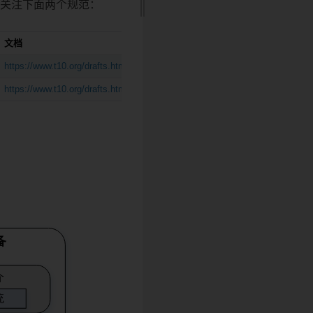
要关注下面两个规范：
文档
https://www.t10.org/drafts.htm#SPC_Family
https://www.t10.org/drafts.htm#SBC_Family