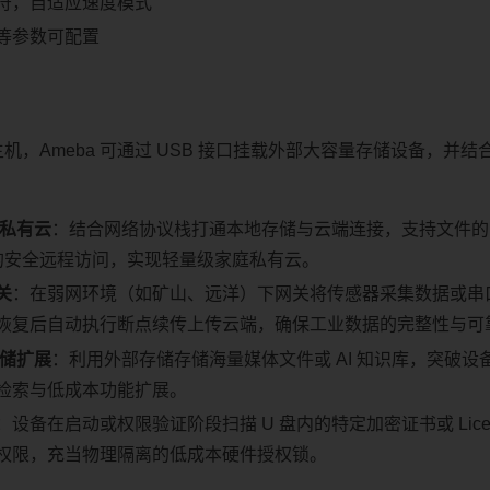
符，自适应速度模式
等参数可配置
储主机，Ameba 可通过 USB 接口挂载外部大容量存储设备，并
/私有云
：结合网络协议栈打通本地存储与云端连接，支持文件的
N 的安全远程访问，实现轻量级家庭私有云。
关
：在弱网环境（如矿山、远洋）下网关将传感器采集数据或串口日
恢复后自动执行断点续传上传云端，确保工业数据的完整性与可
存储扩展
：利用外部存储存储海量媒体文件或 AI 知识库，突破设备内
检索与低成本功能扩展。
：设备在启动或权限验证阶段扫描 U 盘内的特定加密证书或 Lice
权限，充当物理隔离的低成本硬件授权锁。