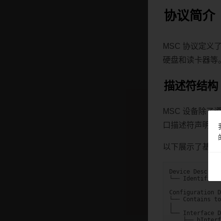
协议简介
MSC 协议定义
硬盘和读卡器等
描述符结构
MSC 设备除
口描述符声明其
以下展示了基于 Bul
Device Descript
└── Identifies 
Configuration D
└── Contains to
│

└── Interface D
    ├── bInterf