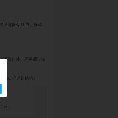
常见设备有 U 盘、移动
点描述符）外，还需通过接
数据。
USB MSC 描述符结构：
, etc.
