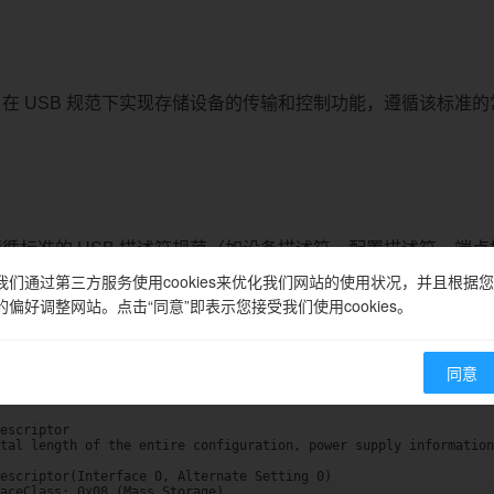
了在 USB 规范下实现存储设备的传输和控制功能，遵循该标准的
。
了遵循标准的 USB 描述符规范（如设备描述符、配置描述符、端
使用的通信协议（如 SCSI），并通过批量端点封装传输指令与
我们通过第三方服务使用cookies来优化我们网站的使用状况，并且根据您
的偏好调整网站。点击“同意”即表示您接受我们使用cookies。
k-Only Transport (BOT) 模式并使用 SCSI 命令集的标准 
同意
or

basic device information

escriptor

tal length of the entire configuration, power supply information
escriptor(Interface 0, Alternate Setting 0)

aceClass: 0x08 (Mass Storage)
