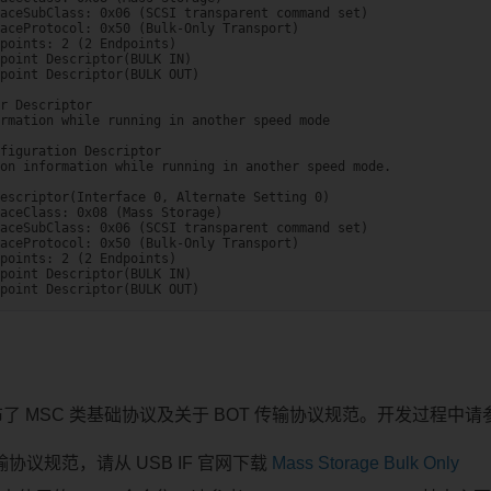
aceSubClass: 0x06 (SCSI transparent command set)

aceProtocol: 0x50 (Bulk-Only Transport)

points: 2 (2 Endpoints)

point Descriptor(BULK IN)

point Descriptor(BULK OUT)

r Descriptor

rmation while running in another speed mode

figuration Descriptor

on information while running in another speed mode.

escriptor(Interface 0, Alternate Setting 0)

aceClass: 0x08 (Mass Storage)

aceSubClass: 0x06 (SCSI transparent command set)

aceProtocol: 0x50 (Bulk-Only Transport)

points: 2 (2 Endpoints)

point Descriptor(BULK IN)

方发布了 MSC 类基础协议及关于 BOT 传输协议规范。开发过程
传输协议规范，请从 USB IF 官网下载
Mass Storage Bulk Only