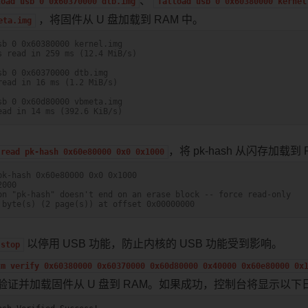
、
load
usb
0
0x60370000
dtb.img
fatload
usb
0
0x60380000
kernel
，将固件从 U 盘加载到 RAM 中。
eta.img
sb 0 0x60380000 kernel.img
s read in 259 ms (12.4 MiB/s)
sb 0 0x60370000 dtb.img
read in 16 ms (1.2 MiB/s)
sb 0 0x60d80000 vbmeta.img
ead in 14 ms (392.6 KiB/s)
，将 pk-hash 从闪存加载到 
read
pk-hash
0x60e80000
0x0
0x1000
pk-hash 0x60e80000 0x0 0x1000
2000
on "pk-hash" doesn't end on an erase block -- force read-only
 byte(s) (2 page(s)) at offset 0x00000000
以停用 USB 功能，防止内核的 USB 功能受到影响。
stop
tm
verify
0x60380000
0x60370000
0x60d80000
0x40000
0x60e80000
0x
验证并加载固件从 U 盘到 RAM。如果成功，控制台将显示以下