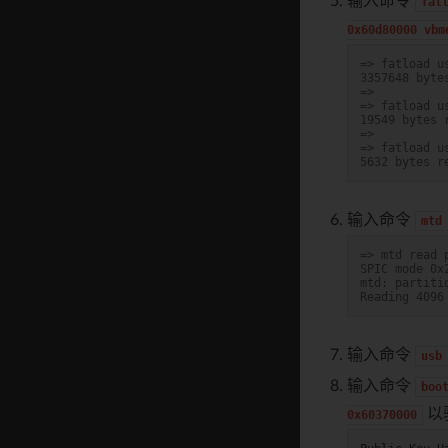
输入命令
fat
0x60d80000
vbm
=> fatload u
3357648 byte
=>
=> fatload u
19549 bytes 
=>
=> fatload u
5632 bytes r
输入命令
mtd
=> mtd read 
SPIC mode 0x
mtd: partiti
Reading 4096
输入命令
usb
输入命令
boo
以
0x60370000