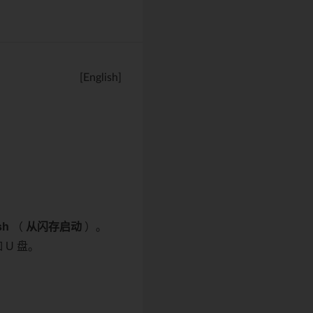
[English]
sh
（
从闪存启动
）。
 U 盘。