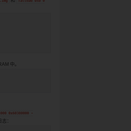
和
.img
fatload
usb
0
RAM 中。
1000
0x60380000
-
日志：