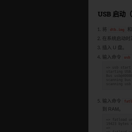
USB 启动
将
dtb.img
在系统启动时及
插入 U 盘。
输入命令
usb
=> usb start
starting USB
Bus usb@4008
scanning bus
scanning usb
输入命令
fat
到 RAM。
=> fatload u
19423 bytes 
=>
=> fatload u