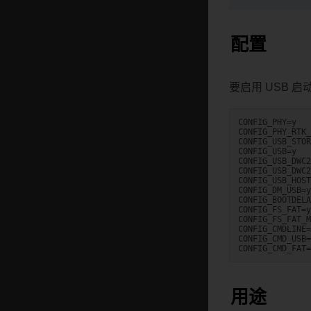
配置
要启用 USB 启
CONFIG_PHY=y

CONFIG_PHY_RTK_
CONFIG_USB_STOR
CONFIG_USB=y

CONFIG_USB_DWC2
CONFIG_USB_DWC2
CONFIG_USB_HOST
CONFIG_DM_USB=y

CONFIG_BOOTDELA
CONFIG_FS_FAT=y

CONFIG_FS_FAT_M
CONFIG_CMDLINE=
CONFIG_CMD_USB=
用途