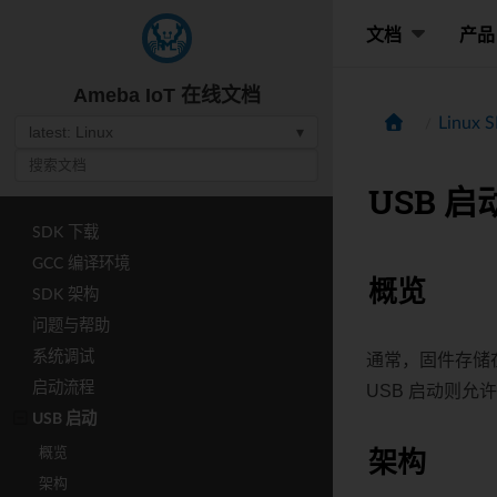
文档
产品
Ameba IoT 在线文档
Linux
latest: Linux
▾
USB 启
SDK 下载
GCC 编译环境
概览
SDK 架构
问题与帮助
系统调试
通常，固件存储
启动流程
USB 启动则允
USB 启动
架构
概览
架构