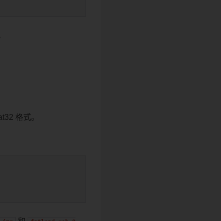
。
t32 格式。