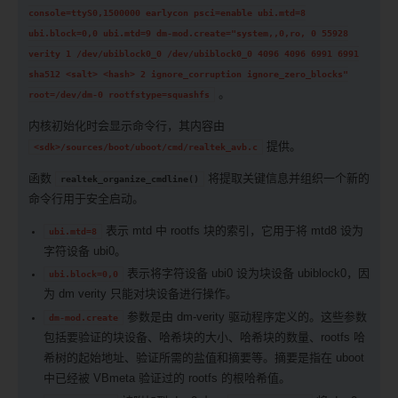
console=ttyS0,1500000
earlycon
psci=enable
ubi.mtd=8
ubi.block=0,0
ubi.mtd=9
dm-mod.create="system,,0,ro,
0
55928
verity
1
/dev/ubiblock0_0
/dev/ubiblock0_0
4096
4096
6991
6991
sha512
<salt>
<hash>
2
ignore_corruption
ignore_zero_blocks"
。
root=/dev/dm-0
rootfstype=squashfs
内核初始化时会显示命令行，其内容由
提供。
<sdk>/sources/boot/uboot/cmd/realtek_avb.c
函数
将提取关键信息并组织一个新的
realtek_organize_cmdline()
命令行用于安全启动。
表示 mtd 中 rootfs 块的索引，它用于将 mtd8 设为
ubi.mtd=8
字符设备 ubi0。
表示将字符设备 ubi0 设为块设备 ubiblock0，因
ubi.block=0,0
为 dm verity 只能对块设备进行操作。
参数是由 dm-verity 驱动程序定义的。这些参数
dm-mod.create
包括要验证的块设备、哈希块的大小、哈希块的数量、rootfs 哈
希树的起始地址、验证所需的盐值和摘要等。摘要是指在 uboot
中已经被 VBmeta 验证过的 rootfs 的根哈希值。