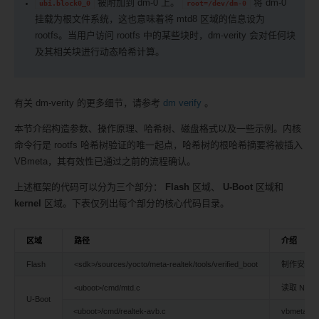
被附加到 dm-0 上。
将 dm-0
ubi.block0_0
root=/dev/dm-0
挂载为根文件系统，这也意味着将 mtd8 区域的信息设为
rootfs。当用户访问 rootfs 中的某些块时，dm-verity 会对任何块
及其相关块进行动态哈希计算。
有关 dm-verity 的更多细节，请参考
dm verify
。
本节介绍构造参数、操作原理、哈希树、磁盘格式以及一些示例。内核
命令行是 rootfs 哈希树验证的唯一起点，哈希树的根哈希摘要将被插入
VBmeta，其有效性已通过之前的流程确认。
上述框架的代码可以分为三个部分：
Flash
区域、
U-Boot
区域和
kernel
区域。下表仅列出每个部分的核心代码目录。
区域
路径
介绍
Flash
<sdk>/sources/yocto/meta-realtek/tools/verified_boot
制作安全
<uboot>/cmd/mtd.c
读取 NA
U-Boot
<uboot>/cmd/realtek-avb.c
vbmeta