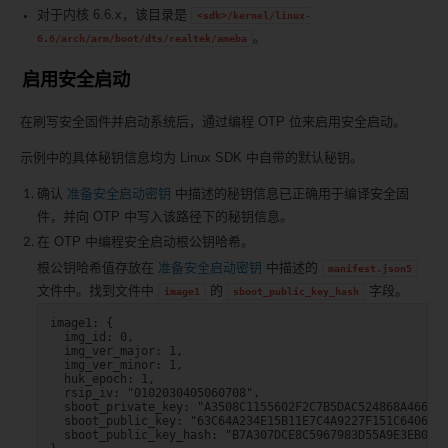
对于内核 6.6.x，该目录是
<sdk>/kernel/linux-
。
6.6/arch/arm/boot/dts/realtek/ameba
启用安全启动
在刷写安全固件并启动系统后，通过编程 OTP 位来启用安全启动。
示例中的具体秘钥信息均为 Linux SDK 中自带的默认秘钥。
确认
准备安全启动密钥
中描述的秘钥信息已正确用于编译安全固
件，并向 OTP 中写入该路径下的秘钥信息。
在 OTP 中编程安全启动根公钥哈希。
根公钥哈希值存放在
准备安全启动密钥
中描述的
manifest.json5
文件中。找到文件中
的
字段。
image1
sboot_public_key_hash
image1: {

  img_id: 0,

  img_ver_major: 1,

  img_ver_minor: 1,

  huk_epoch: 1,

  rsip_iv: "0102030405060708",

  sboot_private_key: "A3508C1155602F2C7B5DAC524868A4667B6
  sboot_public_key: "63C64A234E15B11E7C4A9227F151C640637A
  sboot_public_key_hash: "B7A307DCE8C5967983D55A9E3EB0E06