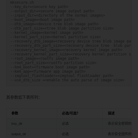
mksecure.sh
--key_dir=<secure key path>
--output_dir=<secure image output path>
--input_dir=<directory of the normal images>
--boot_image=<boot image path>
--dtb_image=<device tree blob image path>
--dtb_part_size=<tree blob image partition size>
--kernel_image=<kernel image path>
--kernel_part_size=<kernel partition size>
--recovery_dtb_image=<recovery device tree blob image path>
--recovery_dtb_part_size=<recovery device tree  blob partit
--recovery_kernel_image=<recovery kernel image path>
--recovery_kernel_part_size=<recovery kernel partition size
--root_image=<rootfs image path>
--root_part_size=<rootfs partition size>
--km4_boot=<firmware boot image path>
--km4_app=<firmware app image path>
--imgtool_flashloader=<imgtool flashloader path>
--use_dtb_size =<enable the auto parse of image size>
其参数如下表所列：
参数
必选/可选？
描述
key_dir
必选
表示安全密钥的位
output_dir
必选
表示安全固件的输