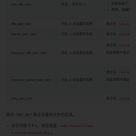
如果启用了
-s
，则
use_dtb_size
可选， 另名为
-s
然而，请确保在 
dtb_part_size
只在
-s
未设置时有效
表示在
<dts_dir>/r
kernel_part_size
只在
-s
未设置时有效
表示在
rtl8730e-sp
表示在
rtl8730e-sp
recovery_dtb_part_size
只在
-s
未设置时有效
则此参数不是必需
表示在
rtl8730e-sp
recovery_kernel_part_size
只在
-s
未设置时有效
则此参数不是必需
root_part_size
表示在
rtl8730e-sp
其中
<dts_dir>
表示设备树文件的目录。
对于内核 5.4.x，该目录是
<sdk>/kernel/linux-
。
5.4/arch/arm/boot/dts