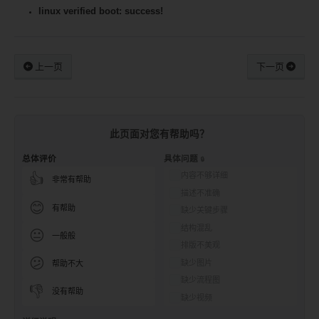
linux verified boot: success!
上一页
下一页
此页面对您有帮助吗？
总体评价
具体问题
内容不够详细
👍
非常有帮助
描述不准确
😊
有帮助
缺少关键步骤
结构混乱
😐
一般般
排版不美观
😕
缺少图片
帮助不大
缺少流程图
👎
没有帮助
缺少视频