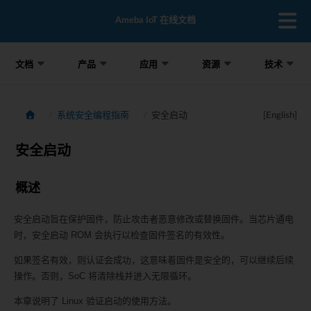
Ameba IoT 在线文档
文档
产品
应用
资源
技术
系统安全编程指南
安全启动
[English]
安全启动
概述
安全启动旨在保护固件，防止攻击者恶意修改或替换固件。当芯片通电
时，安全启动 ROM 会执行以检查固件签名的有效性。
如果签名有效，则认证会成功，这意味着固件是安全的，可以继续后续
操作。否则，SoC 将清除栈并进入无限循环。
本章说明了 Linux 验证启动的使用方法。