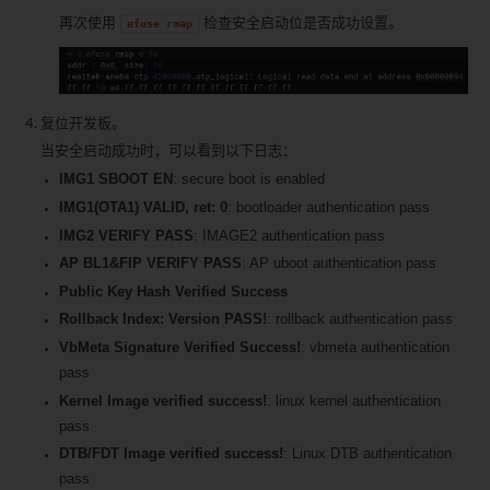
再次使用
检查安全启动位是否成功设置。
efuse
rmap
复位开发板。
当安全启动成功时，可以看到以下日志：
IMG1 SBOOT EN
: secure boot is enabled
IMG1(OTA1) VALID, ret: 0
: bootloader authentication pass
IMG2 VERIFY PASS
: IMAGE2 authentication pass
AP BL1&FIP VERIFY PASS
: AP uboot authentication pass
Public Key Hash Verified Success
Rollback Index: Version PASS!
: rollback authentication pass
VbMeta Signature Verified Success!
: vbmeta authentication
pass
Kernel Image verified success!
: linux kernel authentication
pass
DTB/FDT Image verified success!
: Linux DTB authentication
pass