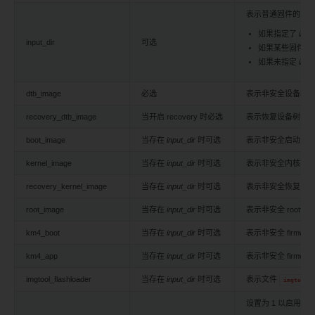
表示普通固件的目
如果指定了
input
input_dir
可选
如果某些固件是通
如果未指定
input
dtb_image
必选
表示非安全设备树 b
recovery_dtb_image
当开启 recovery 时必选
表示恢复设备树 b
boot_image
当存在
input_dir
时可选
表示非安全启动固
kernel_image
当存在
input_dir
时可选
表示非安全内核固
recovery_kernel_image
当存在
input_dir
时可选
表示非安全恢复内
root_image
当存在
input_dir
时可选
表示非安全 rootfs 
km4_boot
当存在
input_dir
时可选
表示非安全 firmw
km4_app
当存在
input_dir
时可选
表示非安全 firmw
imgtool_flashloader
当存在
input_dir
时可选
表示文件
imgtool_f
设置为 1 以启用自