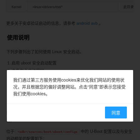
Kernel
<linux>/drivers/md/*
此目录由名为 
更多关于安卓验证启动的信息，请参考
android avb
。
使用说明
下列步骤列出了如何使用 Linux 安全启动。
启用 uboot 安全启动配置
准备安全启动密钥
编译安全固件
我们通过第三方服务使用cookies来优化我们网站的使用状
况，并且根据您的偏好调整网站。点击“同意”即表示您接受
启用安全启动
我们使用cookies。
启用 uboot 安全启动配置
同意
要启用 Linux 安全启动，需要确保已打开与 U-Boot 相关的安全启动配
置。
位于
中的 U-Boot 配置以及与安全
<sdk>/sources/boot/uboot/configs
启动相关的配置如下：